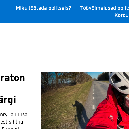
Miks töötada politseis?
Töövõimalused polit
ra karjäär politseisse
Praktika
Töövari
Abip
Kordu
raton
ärgi
ry ja Eliisa
est siht ja
 mõlemad