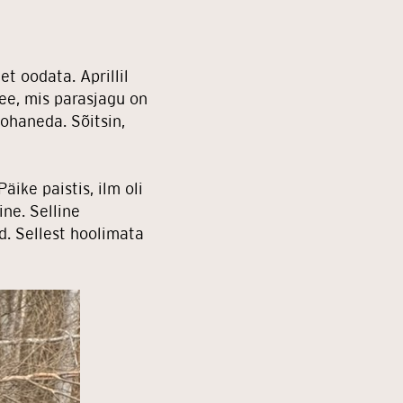
et oodata. Aprillil
ee, mis parasjagu on
kohaneda. Sõitsin,
äike paistis, ilm oli
ine. Selline
d. Sellest hoolimata