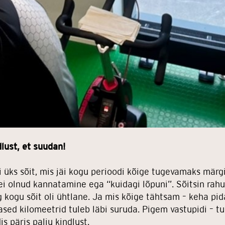
lust, et suudan!
li üks sõit, mis jäi kogu perioodi kõige tugevamaks märg
i olnud kannatamine ega “kuidagi lõpuni”. Sõitsin rahul
g kogu sõit oli ühtlane. Ja mis kõige tähtsam – keha pid
ased kilomeetrid tuleb läbi suruda. Pigem vastupidi – tun
s päris palju kindlust.