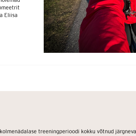
lomeetrit
a Eliisa
kolmenädalase treeningperioodi kokku võtnud järgneval