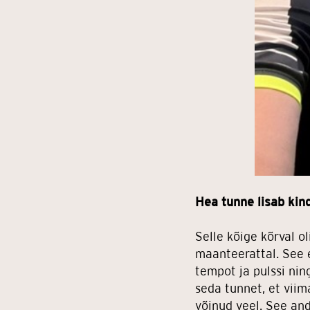
Hea tunne lisab kind
Selle kõige kõrval o
maanteerattal. See e
tempot ja pulssi nin
seda tunnet, et viim
võinud veel. See andi