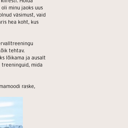
kiiresti. Hoida
 oli minu jaoks uus
olnud väsimust, vaid
ris hea koht, kus
ervalltreeningu
kõik tehtav.
eks lõikama ja ausalt
d treeninguid, mida
samamoodi raske,