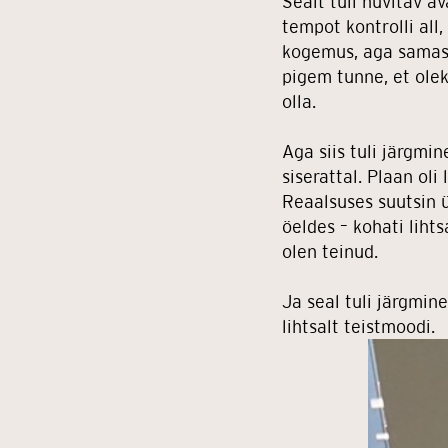
Sealt tuli huvitav av
tempot kontrolli all
kogemus, aga samas a
pigem tunne, et olek
olla.
Aga siis tuli järgmi
siserattal. Plaan oli
Reaalsuses suutsin ü
öeldes – kohati lihts
olen teinud.
Ja seal tuli järgmin
lihtsalt teistmoodi.