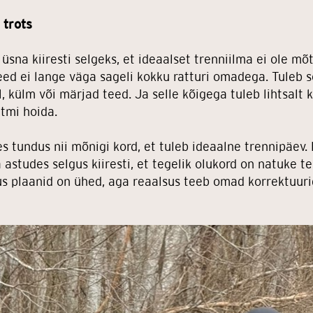
a trots
ai üsna kiiresti selgeks, et ideaalset trenniilma ei ole mõt
ed ei lange väga sageli kokku ratturi omadega. Tuleb s
ul, külm või märjad teed. Ja selle kõigega tuleb lihtsalt 
ütmi hoida.
 tundus nii mõnigi kord, et tuleb ideaalne trennipäev. P
a astudes selgus kiiresti, et tegelik olukord on natuke te
 kus plaanid on ühed, aga reaalsus teeb omad korrektuuri