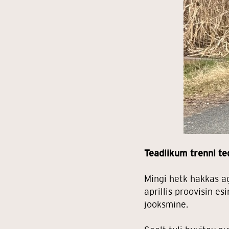
Teadlikum trenni teg
Mingi hetk hakkas a
aprillis proovisin e
jooksmine.