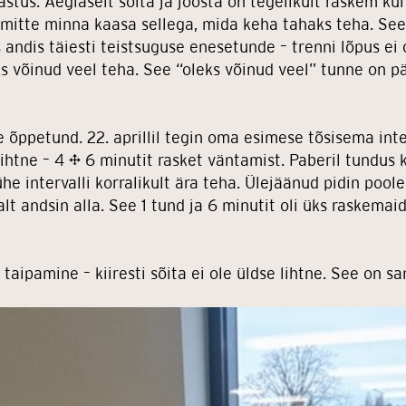
astus. Aeglaselt sõita ja joosta on tegelikult raskem kui 
, mitte minna kaasa sellega, mida keha tahaks teha. See
ndis täiesti teistsuguse enesetunde – trenni lõpus ei 
s võinud veel teha. See “oleks võinud veel” tunne on pä
ne õppetund. 22. aprillil tegin oma esimese tõsisema int
 lihtne – 4 × 6 minutit rasket väntamist. Paberil tundus 
he intervalli korralikult ära teha. Ülejäänud pidin pool
alt andsin alla. See 1 tund ja 6 minutit oli üks raskemai
e taipamine – kiiresti sõita ei ole üldse lihtne. See on 