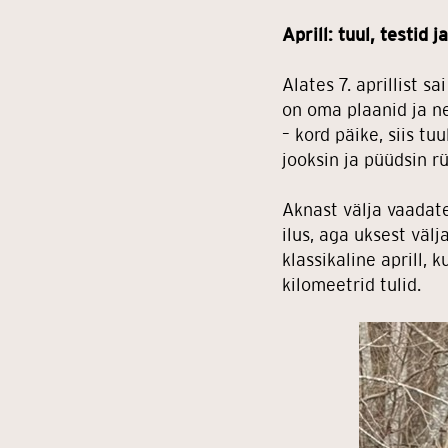
Aprill: tuul, testid j
Alates 7. aprillist s
on oma plaanid ja ne
– kord päike, siis tu
jooksin ja püüdsin r
Aknast välja vaadates
ilus, aga uksest välj
klassikaline aprill,
kilomeetrid tulid.