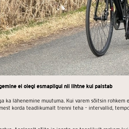
emine ei olegi esmapilgul nii lihtne kui paistab
ga ka lähenemine muutuma. Kui varem sõitsin rohkem en
simest korda teadlikumalt trenni teha – intervallid, temp