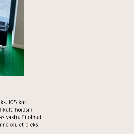
iks. 105 km
ikult, hoidsin
as vastu. Ei olnud
ne oli, et oleks