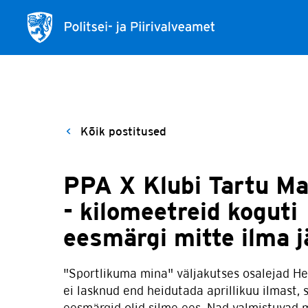
Pöö
Kõik postitused
PPA X Klubi Tartu Ma
- kilomeetreid koguti
eesmärgi mitte ilma j
"Sportlikuma mina" väljakutses osalejad Hen
ei lasknud end heidutada aprillikuu ilmast, s
eesmärgid olid silme ees. Nad valmistuvad