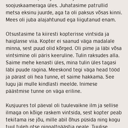
soojuskaameraga üles. Juhatasime patrullid
metsa eksinu juurde, aga ta oli paksus võsas kinni.
Mees oli juba alajahtunud ega liigutanud enam.
Otsustasime ta kiiresti kopterisse vintsida ja
haiglasse viia. Kopter ei saanud väga madalale
minna, sest puud olid kõrged. Oli pime ja läbi võsa
vintsimine oli päris keeruline. Tulin raksudes alla.
Saime mehe kenasti üles, mina tulin üles tagasi
läbi puude ragina. Meeskond tegi väga head tööd
ja pärast oli hea tunne, et saime hakkama. See
lugu jäi mulle kindlasti meelde. Inimese
päästmise tunne on väga eriline.
Kusjuures tol päeval oli tuulevaikne ilm ja sellise
ilmaga on kõige raskem vintsida, sest kopter peab
tekitama ise jõu, mille abil õhus püsida ning kogu
tuul tuleb otse pinnaltpäästja peale. Tuulise