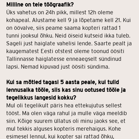
Milline on teie töögraafik?
Üks vahetus on 24h pikk, millest 12h oleme
kohapeal. Alustame kell 9 ja lõpetame kell 21. Kui
on öövalve, siis peame saama kopteri rattad 1
tunni jooksul õhku. Neid öiseid kutseid ikka tuleb.
Sageli just haiglate vahelisi lende. Saarte pealt ja
kaugematest Eesti otstest oleme toonud öösiti
Tallinnasse haiglatesse enneaegselt sündinud
lapsi. Nemad kipuvad just öösiti sündima.
Kui sa mõtled tagasi 5 aasta peale, kui tulid
lennusalka tööle, siis kas sinu ootused tööle ja
tegelikkus langesid kokku?
Mul oli tegelikult päris hea ettekujutus sellest
tööst. Ma olen väga rahul ja mulle väga meeldib
siin. Kõige suurem üllatus oli minu jaoks see, et
mul tekkis alguses kopteris merehaigus. Kohe
esimesel lennul, kui kopter sai rattad õhku,