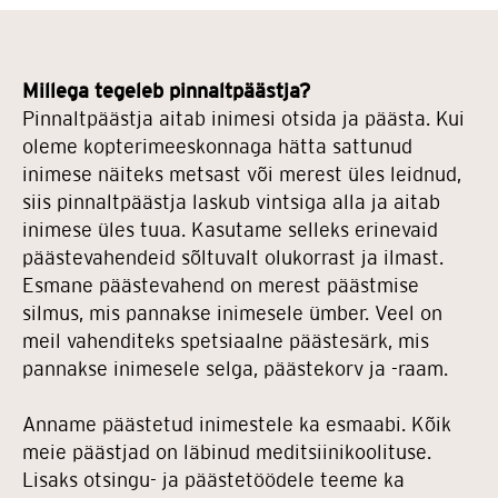
Millega tegeleb pinnaltpäästja?
Pinnaltpäästja aitab inimesi otsida ja päästa. Kui
oleme kopterimeeskonnaga hätta sattunud
inimese näiteks metsast või merest üles leidnud,
siis pinnaltpäästja laskub vintsiga alla ja aitab
inimese üles tuua. Kasutame selleks erinevaid
päästevahendeid sõltuvalt olukorrast ja ilmast.
Esmane päästevahend on merest päästmise
silmus, mis pannakse inimesele ümber. Veel on
meil vahenditeks spetsiaalne päästesärk, mis
pannakse inimesele selga, päästekorv ja -raam.
Anname päästetud inimestele ka esmaabi. Kõik
meie päästjad on läbinud meditsiinikoolituse.
Lisaks otsingu- ja päästetöödele teeme ka