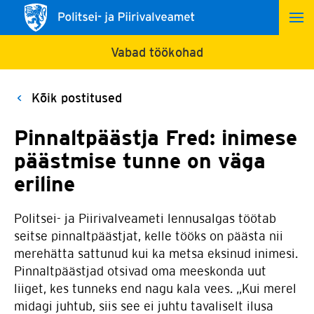
Vabad töökohad
Kõik postitused
Pinnaltpäästja Fred: inimese
päästmise tunne on väga
eriline
Politsei- ja Piirivalveameti lennusalgas töötab
seitse pinnaltpäästjat, kelle tööks on päästa nii
merehätta sattunud kui ka metsa eksinud inimesi.
Pinnaltpäästjad otsivad oma meeskonda uut
liiget, kes tunneks end nagu kala vees. „Kui merel
midagi juhtub, siis see ei juhtu tavaliselt ilusa