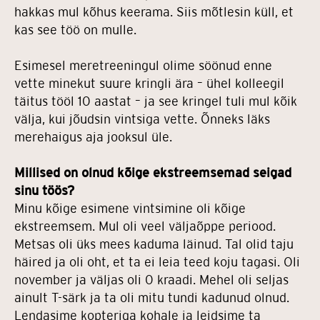
hakkas mul kõhus keerama. Siis mõtlesin küll, et
kas see töö on mulle.
Esimesel meretreeningul olime söönud enne
vette minekut suure kringli ära – ühel kolleegil
täitus tööl 10 aastat – ja see kringel tuli mul kõik
välja, kui jõudsin vintsiga vette. Õnneks läks
merehaigus aja jooksul üle.
Millised on olnud kõige ekstreemsemad seigad
sinu töös?
Minu kõige esimene vintsimine oli kõige
ekstreemsem. Mul oli veel väljaõppe periood.
Metsas oli üks mees kaduma läinud. Tal olid taju
häired ja oli oht, et ta ei leia teed koju tagasi. Oli
november ja väljas oli 0 kraadi. Mehel oli seljas
ainult T-särk ja ta oli mitu tundi kadunud olnud.
Lendasime kopteriga kohale ja leidsime ta