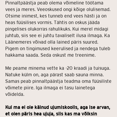
Pinnaltpäästja peab olema võimeline töötama
vees ja meres. Veeoskused ongi kõige olulisemad.
Otsime inimest, kes tunneb end vees hästi ja on
heas füüsilises vormis. Tähtis on oskus jääda
pingelises olukorras rahulikuks. Kui merel midagi
juhtub, siis see ei juhtu tavaliselt ilusa ilmaga. Ka
Läänemeres võivad olla lained päris suured.
Pigem on tingimused keerulised ja nendega tuleb
hakkama saada. Seda oskust me treenime.
Me peame minema vette ka -20 kraadi ja tuisuga.
Natuke külm on, aga pärast saab sauna minna.
Samas peab pinnaltpäästja teadma oma füüsiliste
võimete piire. Iga ilmaga ei tasu lainetega
võidelda.
Kui ma ei ole käinud ujumiskoolis, aga ise arvan,
et olen päris hea ujuja, siis kas ma võiksin