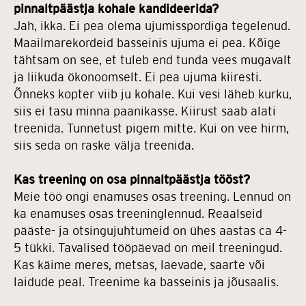
pinnaltpäästja kohale kandideerida?
Jah, ikka. Ei pea olema ujumisspordiga tegelenud.
Maailmarekordeid basseinis ujuma ei pea. Kõige
tähtsam on see, et tuleb end tunda vees mugavalt
ja liikuda ökonoomselt. Ei pea ujuma kiiresti.
Õnneks kopter viib ju kohale. Kui vesi läheb kurku,
siis ei tasu minna paanikasse. Kiirust saab alati
treenida. Tunnetust pigem mitte. Kui on vee hirm,
siis seda on raske välja treenida.
Kas treening on osa pinnaltpäästja tööst?
Meie töö ongi enamuses osas treening. Lennud on
ka enamuses osas treeninglennud. Reaalseid
pääste- ja otsingujuhtumeid on ühes aastas ca 4-
5 tükki. Tavalised tööpäevad on meil treeningud.
Kas käime meres, metsas, laevade, saarte või
laidude peal. Treenime ka basseinis ja jõusaalis.