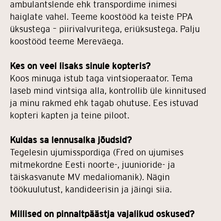
ambulantslende ehk transpordime inimesi
haiglate vahel. Teeme koostööd ka teiste PPA
üksustega – piirivalvuritega, eriüksustega. Palju
koostööd teeme Mereväega.
Kes on veel lisaks sinule kopteris?
Koos minuga istub taga vintsioperaator. Tema
laseb mind vintsiga alla, kontrollib üle kinnitused
ja minu rakmed ehk tagab ohutuse. Ees istuvad
kopteri kapten ja teine piloot.
Kuidas sa lennusalka jõudsid?
Tegelesin ujumisspordiga (Fred on ujumises
mitmekordne Eesti noorte-, juunioride- ja
täiskasvanute MV medaliomanik). Nägin
töökuulutust, kandideerisin ja jäingi siia.
Millised on pinnaltpäästja vajalikud oskused?