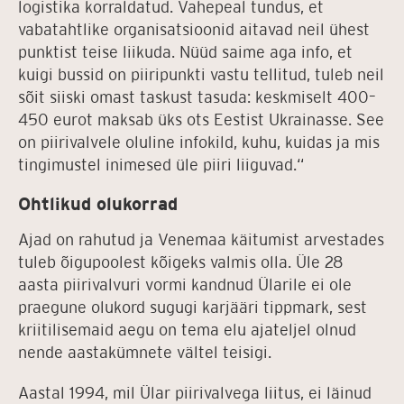
logistika korraldatud. Vahepeal tundus, et
vabatahtlike organisatsioonid aitavad neil ühest
punktist teise liikuda. Nüüd saime aga info, et
kuigi bussid on piiripunkti vastu tellitud, tuleb neil
sõit siiski omast taskust tasuda: keskmiselt 400–
450 eurot maksab üks ots Eestist Ukrainasse. See
on piirivalvele oluline infokild, kuhu, kuidas ja mis
tingimustel inimesed üle piiri liiguvad.“
Ohtlikud olukorrad
Ajad on rahutud ja Venemaa käitumist arvestades
tuleb õigupoolest kõigeks valmis olla. Üle 28
aasta piirivalvuri vormi kandnud Ülarile ei ole
praegune olukord sugugi karjääri tippmark, sest
kriitilisemaid aegu on tema elu ajateljel olnud
nende aastakümnete vältel teisigi.
Aastal 1994, mil Ülar piirivalvega liitus, ei läinud