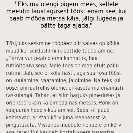
"Eks ma olengi pigem mees, kellele
meeldib lauatagusest tööst enam see, kui
saab mööda metsa käia, jälgi lugeda ja
pätte taga ajada."
Tõsi, üks keskmine tööpäev piirivalves on kõike
muud kui seiklusfilmilik pättide tagaajamine.
„Piirivalvur peab olema kannatlik, hea
rutiinitaluvusega. Meie töös on meeletult palju
rutiini. Jah, see ei kõla hästi, aga suur osa tööst
on kuulamine, vaatamine, jälgimine. Näiteks kui
öösel piiripatrullis oleme, ei kasuta ma enamasti
taskulampi. Tahan, et silm harjuks pimeduses ja
orienteeruksin ka pimedamas metsas. Rõhk on
seejuures hoopis kuulamisel. Seda, et puud
kahisevad, eristab kõrv juba iseenesest ja
pingutuseta. Mistahes muudele helidele on kõrv
aga terav. Kui kaugelt kostab koera haugatus,