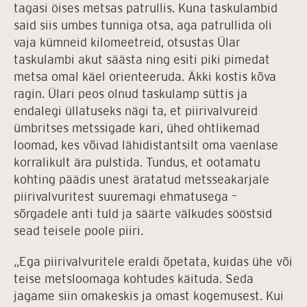
tagasi öises metsas patrullis. Kuna taskulambid
said siis umbes tunniga otsa, aga patrullida oli
vaja kümneid kilomeetreid, otsustas Ülar
taskulambi akut säästa ning esiti piki pimedat
metsa omal käel orienteeruda. Äkki kostis kõva
ragin. Ülari peos olnud taskulamp süttis ja
endalegi üllatuseks nägi ta, et piirivalvureid
ümbritses metssigade kari, ühed ohtlikemad
loomad, kes võivad lähidistantsilt oma vaenlase
korralikult ära pulstida. Tundus, et ootamatu
kohting päädis unest äratatud metsseakarjale
piirivalvuritest suuremagi ehmatusega –
sõrgadele anti tuld ja säärte välkudes sööstsid
sead teisele poole piiri.
„Ega piirivalvuritele eraldi õpetata, kuidas ühe või
teise metsloomaga kohtudes käituda. Seda
jagame siin omakeskis ja omast kogemusest. Kui