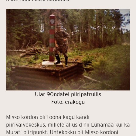
Ülar 90ndatel piiripatrullis
Foto: erakogu
Misso kordon oli toona kagu kandi
piirivalvekeskus, millele allusid nii Luhamaa kui ka
Murati piiripunkt. Ühtekokku oli Misso kordoni