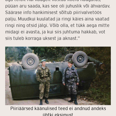
püüan aru saada, kas see oli juhuslik või ähvardav.
Säärase info hankimisest sõltub piirivalvetöös
palju. Muudkui kuulatad ja ringi käies aina vaatad
ringi ning otsid jälgi. Võib olla, et tükk aega mitte
midagi ei avasta, ja kui siis juhtuma hakkab, vot
siis tuleb korraga uksest ja aknast.“
Piiriäärsed käänulised teed ei andnud andeks
ühtki eksimust