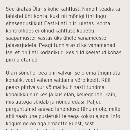
See äratas Ülaris kohe kahtlust. Nimelt teadis ta
lähistel üht kohta, kust nii mõnigi tihtilugu
ebaseaduslikult Eesti-Läti piiri ületas. Kohta
kontrollides ei olnud kahtluse kübetki:
saapamuster vastas üks ühele vanameeste
jalavarjudele. Peagi tunnistasid ka vanamehed
ise, et on Läti kodanikud, kes olid keelatud kohas
piiri ületanud.
Ülari sõnul ei pea piirivalvur ise olema tingimata
kohalik, veel vähem valdama võro keelt. Küll
peaks piirivalvur võimalikult hästi tundma
kohalikku elu: kes ja kus elab, kellega läbi käib,
mis autoga sõidab ja nõnda edasi. Paljud
piirijuhtumid saavad lahenduse tänu infole, mille
abil saab ühe pusletüki teisega kokku ajada. Info
kogumine on aga omaette kunst, sest