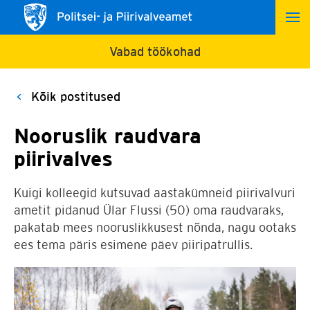
Vabad töökohad
Kõik postitused
Nooruslik raudvara
piirivalves
Kuigi kolleegid kutsuvad aastakümneid piirivalvuri
ametit pidanud Ülar Flussi (50) oma raudvaraks,
pakatab mees nooruslikkusest nõnda, nagu ootaks
ees tema päris esimene päev piiripatrullis.