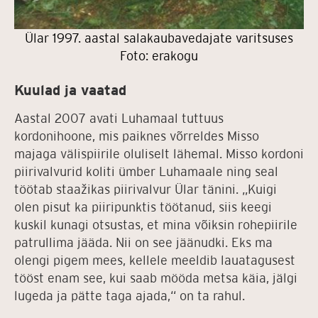
Ülar 1997. aastal salakaubavedajate varitsuses
Foto: erakogu
Kuulad ja vaatad
Aastal 2007 avati Luhamaal tuttuus
kordonihoone, mis paiknes võrreldes Misso
majaga välispiirile oluliselt lähemal. Misso kordoni
piirivalvurid koliti ümber Luhamaale ning seal
töötab staažikas piirivalvur Ülar tänini. „Kuigi
olen pisut ka piiripunktis töötanud, siis keegi
kuskil kunagi otsustas, et mina võiksin rohepiirile
patrullima jääda. Nii on see jäänudki. Eks ma
olengi pigem mees, kellele meeldib lauatagusest
tööst enam see, kui saab mööda metsa käia, jälgi
lugeda ja pätte taga ajada,“ on ta rahul.