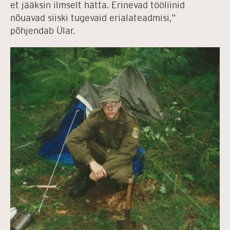
et jääksin ilmselt hätta. Erinevad tööliinid
nõuavad siiski tugevaid erialateadmisi,“
põhjendab Ülar.