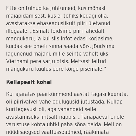
Ette on tulnud ka juhtumeid, kus mõnest
majapidamisest, kus ei tohiks kedagi olla,
avastatakse ebaseaduslikult piiri ületanud
illegaale. „Esmalt leidsime piiri lähedalt
mängukaru, ja kui siis infot edasi korjasime,
kuidas see ometi sinna saada võis, jõudsime
lagunenud majani, mille seinte vahelt üks
Vietnami pere varju otsis. Metsast leitud
mängukaru kuulus pere kõige pisemale.“
Kellapealt kohal
Kui ajaratas paarkümmend aastat tagasi keerata,
oli piirivalvel vähe edulugusid jutustada. Küllap
kuritegevust oli, aga vahendeid selle
avastamiseks lihtsalt nappis. „Tänapäeval ei ole
varustuse kohta ühtki paha sõna öelda. Meil on
nüüdisaegsed vaatlusseadmed, rääkimata