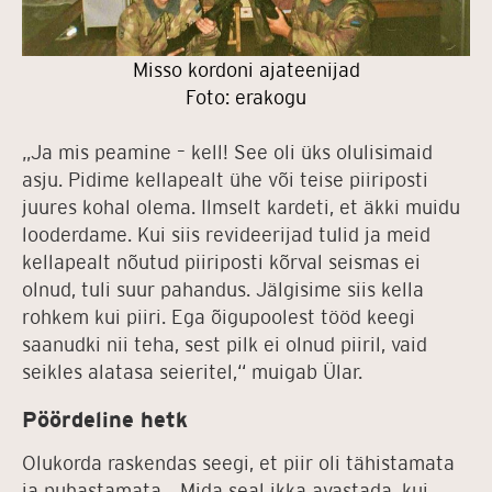
Misso kordoni ajateenijad
Foto: erakogu
„Ja mis peamine – kell! See oli üks olulisimaid
asju. Pidime kellapealt ühe või teise piiriposti
juures kohal olema. Ilmselt kardeti, et äkki muidu
looderdame. Kui siis revideerijad tulid ja meid
kellapealt nõutud piiriposti kõrval seismas ei
olnud, tuli suur pahandus. Jälgisime siis kella
rohkem kui piiri. Ega õigupoolest tööd keegi
saanudki nii teha, sest pilk ei olnud piiril, vaid
seikles alatasa seieritel,“ muigab Ülar.
Pöördeline hetk
Olukorda raskendas seegi, et piir oli tähistamata
ja puhastamata. „Mida seal ikka avastada, kui