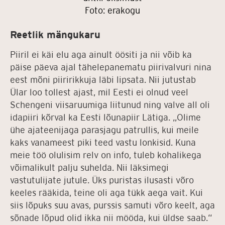
Foto: erakogu
Reetlik mängukaru
Piiril ei käi elu aga ainult öösiti ja nii võib ka
päise päeva ajal tähelepanematu piirivalvuri nina
eest mõni piiririkkuja läbi lipsata. Nii jutustab
Ülar loo tollest ajast, mil Eesti ei olnud veel
Schengeni viisaruumiga liitunud ning valve all oli
idapiiri kõrval ka Eesti lõunapiir Lätiga. „Olime
ühe ajateenijaga parasjagu patrullis, kui meile
kaks vanameest piki teed vastu lonkisid. Kuna
meie töö olulisim relv on info, tuleb kohalikega
võimalikult palju suhelda. Nii läksimegi
vastutulijate jutule. Üks puristas ilusasti võro
keeles rääkida, teine oli aga tükk aega vait. Kui
siis lõpuks suu avas, purssis samuti võro keelt, aga
sõnade lõpud olid ikka nii mööda, kui üldse saab.“