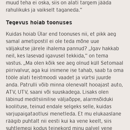
muud teha ei oska, siis on alati targem jääda
rahulikuks ja vaikselt taganeda.“
Tegevus hoiab toonuses
Kuidas hoiab Ülar end toonuses nii, et pikk aeg
samal ametipostil ei ole teda mõne uue
väljakutse järele ihalema pannud? „Igav hakkab
neil, kes lasevad igavusel tekkida,“ on tema
vastus. „Ma olen kõik see aeg olnud küll Setomaal
piirivalvur, aga kui inimene ise tahab, saab ta oma
tööle alati teistmoodi vaadet ja vürtsi juurde
anda. Patrulli võib minna olenevalt hooajast auto,
ATV, UTV, saani või suuskadega. Lisaks olen
läbinud meditsiinilise väljaõppe, alarmsõiduki
koolituse, teinud endale selgeks selle, kuidas
varjupaigataotlusi menetleda. Et mu elukaaslane
räägib puhtalt nii eesti kui ka vene keelt, siis
suhtlemegi kodus teinekord minu palvel vene