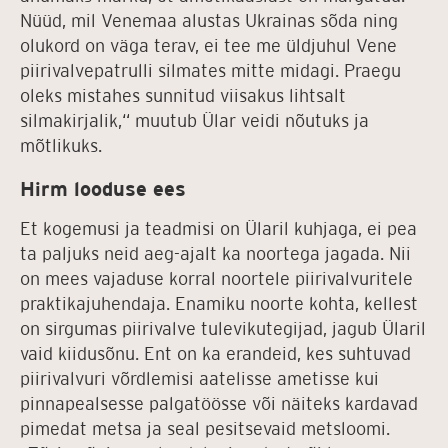
Nüüd, mil Venemaa alustas Ukrainas sõda ning
olukord on väga terav, ei tee me üldjuhul Vene
piirivalvepatrulli silmates mitte midagi. Praegu
oleks mistahes sunnitud viisakus lihtsalt
silmakirjalik,“ muutub Ülar veidi nõutuks ja
mõtlikuks.
Hirm looduse ees
Et kogemusi ja teadmisi on Ülaril kuhjaga, ei pea
ta paljuks neid aeg-ajalt ka noortega jagada. Nii
on mees vajaduse korral noortele piirivalvuritele
praktikajuhendaja. Enamiku noorte kohta, kellest
on sirgumas piirivalve tulevikutegijad, jagub Ülaril
vaid kiidusõnu. Ent on ka erandeid, kes suhtuvad
piirivalvuri võrdlemisi aatelisse ametisse kui
pinnapealsesse palgatöösse või näiteks kardavad
pimedat metsa ja seal pesitsevaid metsloomi.