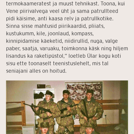
termokaameratest ja muust tehnikast. Toona, kui
Vene piirivalvega veel üht ja sama patrullteed
pidi käisime, anti kaasa relv ja patrullkotike.
Sinna sisse mahtusid piirikaardid, pliiats,
kustukumm, kile, joonlaud, kompass,
kinnipidamise käeketid, niidirullid, nuga, valge
paber, saatja, varuaku, toimkonna käsk ning hiljem
lisandus ka raketipüstol,“ loetleb Ülar kogu koti
sisu ette toonaselt teenistuslehelt, mis tal
seniajani alles on hoitud.