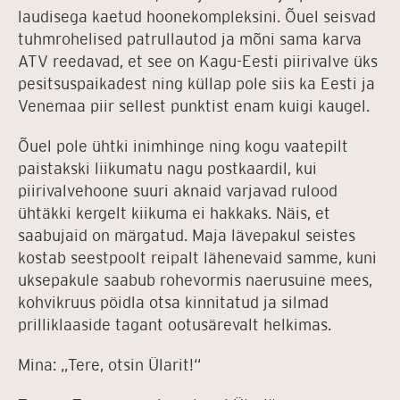
laudisega kaetud hoonekompleksini. Õuel seisvad
tuhmrohelised patrullautod ja mõni sama karva
ATV reedavad, et see on Kagu-Eesti piirivalve üks
pesitsuspaikadest ning küllap pole siis ka Eesti ja
Venemaa piir sellest punktist enam kuigi kaugel.
Õuel pole ühtki inimhinge ning kogu vaatepilt
paistakski liikumatu nagu postkaardil, kui
piirivalvehoone suuri aknaid varjavad rulood
ühtäkki kergelt kiikuma ei hakkaks. Näis, et
saabujaid on märgatud. Maja lävepakul seistes
kostab seestpoolt reipalt lähenevaid samme, kuni
uksepakule saabub rohevormis naerusuine mees,
kohvikruus pöidla otsa kinnitatud ja silmad
prilliklaaside tagant ootusärevalt helkimas.
Mina: „Tere, otsin Ülarit!“