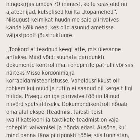
hingekirjas umbes 70 inimest, kelle seas olid nii
ajateenijad, kutselised kui ka „kopamehed“.
Niisugust kelmikat hüüdnime said piirivalves
kanda kõik need, kes olid asunud ametisse
väljastpoolt jõustruktuure.
„Tookord ei teadnud keegi ette, mis ülesanne
antakse. Meid võidi suunata piiripunkti
dokumente kontrollima, rohepiirile patrulli või siis
näiteks Misso kordonimajja
korrapidamisteenistusse. Vaheldusrikkust oli
rohkem kui nüüd ja rutiin ei saanud nii kergelt ligi
hiilida. Praegu on iga piirivalve tööliin läinud
niivõrd spetsiifiliseks. Dokumendikontroll nõuab
oma alal ekspertteadmisi, täiesti teist
kvalifikatsiooni ja taktikate teadmist on vaja
rohepiiri valvamisel ja nõnda edasi. Ausõna, kui
mind panna täna piiripunkti tööle, siis tunnistan,