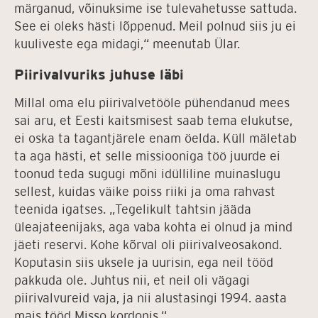
märganud, võinuksime ise tulevahetusse sattuda.
See ei oleks hästi lõppenud. Meil polnud siis ju ei
kuuliveste ega midagi,“ meenutab Ülar.
Piirivalvuriks juhuse läbi
Millal oma elu piirivalvetööle pühendanud mees
sai aru, et Eesti kaitsmisest saab tema elukutse,
ei oska ta tagantjärele enam öelda. Küll mäletab
ta aga hästi, et selle missiooniga töö juurde ei
toonud teda sugugi mõni idülliline muinaslugu
sellest, kuidas väike poiss riiki ja oma rahvast
teenida igatses. „Tegelikult tahtsin jääda
üleajateenijaks, aga vaba kohta ei olnud ja mind
jäeti reservi. Kohe kõrval oli piirivalveosakond.
Koputasin siis uksele ja uurisin, ega neil tööd
pakkuda ole. Juhtus nii, et neil oli vägagi
piirivalvureid vaja, ja nii alustasingi 1994. aasta
mais tööd Misso kordonis.“