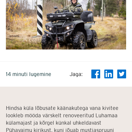
14 minuti lugemine
Jaga:
Hindsa küla lõbusate käänakutega vana kivitee
lookleb mööda värskelt renoveeritud Luhamaa
külamajast ja kõrgel künkal uhkeldavast
Pühavaimu kirikust, kuni jõuab mustjaspruuni