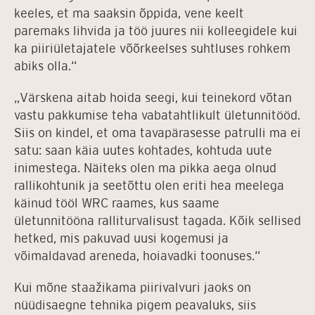
keeles, et ma saaksin õppida, vene keelt
paremaks lihvida ja töö juures nii kolleegidele kui
ka piiriületajatele võõrkeelses suhtluses rohkem
abiks olla.“
„Värskena aitab hoida seegi, kui teinekord võtan
vastu pakkumise teha vabatahtlikult ületunnitööd.
Siis on kindel, et oma tavapärasesse patrulli ma ei
satu: saan käia uutes kohtades, kohtuda uute
inimestega. Näiteks olen ma pikka aega olnud
rallikohtunik ja seetõttu olen eriti hea meelega
käinud tööl WRC raames, kus saame
ületunnitööna ralliturvalisust tagada. Kõik sellised
hetked, mis pakuvad uusi kogemusi ja
võimaldavad areneda, hoiavadki toonuses.“
Kui mõne staažikama piirivalvuri jaoks on
nüüdisaegne tehnika pigem peavaluks, siis