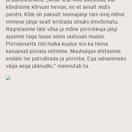
kõndisime kõrvuni heinas, nii et ainult müts
paistis. Kõik oli paksult loomajälgi täis ning mõnd
inimese jälge sealt eristada olnuks ilmvõimatu.
Ragistasime läbi võsa ja mõne piiririkkuja jälgi
ajasime taga lausa vööni ulatuvas mudas.
Piirivalvurite töö hulka kuulus siis ka heina
kasvanud piiriala niitmine. Muuhulgas ehitasime
endale ise patrullrada ja piiririba. Ega valvamiseks
väga aega jäänudki,“ meenutab ta.