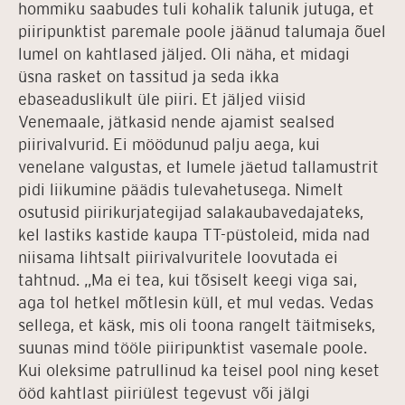
hommiku saabudes tuli kohalik talunik jutuga, et
piiripunktist paremale poole jäänud talumaja õuel
lumel on kahtlased jäljed. Oli näha, et midagi
üsna rasket on tassitud ja seda ikka
ebaseaduslikult üle piiri. Et jäljed viisid
Venemaale, jätkasid nende ajamist sealsed
piirivalvurid. Ei möödunud palju aega, kui
venelane valgustas, et lumele jäetud tallamustrit
pidi liikumine päädis tulevahetusega. Nimelt
osutusid piirikurjategijad salakaubavedajateks,
kel lastiks kastide kaupa TT-püstoleid, mida nad
niisama lihtsalt piirivalvuritele loovutada ei
tahtnud. „Ma ei tea, kui tõsiselt keegi viga sai,
aga tol hetkel mõtlesin küll, et mul vedas. Vedas
sellega, et käsk, mis oli toona rangelt täitmiseks,
suunas mind tööle piiripunktist vasemale poole.
Kui oleksime patrullinud ka teisel pool ning keset
ööd kahtlast piiriülest tegevust või jälgi