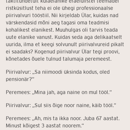
taktitundetult külaelanike eraelulistel teemadel
ristküsitlust teha ei ole ühegi professionaalse
piirivalvuri tööstiil. Nii kirjeldab Ülar, kuidas nad
värskendasid mõni aeg tagasi oma teadmisi
kohalikest elanikest. Muuhulgas oli tarvis teada
uute elanike vanust. Kuidas seda aga delikaatselt
uurida, ilma et keegi solvunult piirivalvureid pikalt
ei saadaks? Kogenud piirivalvur Ülar tegi proovi,
kõnetades õuele tulnud talumaja peremeest.
Piirivalvur: „Sa niimoodi üksinda kodus, oled
pensionär?“
Peremees: „Mina jah, aga naine on mul tööl.“
Piirivalvur: „Sul siis õige noor naine, käib tööl.“
Peremees: „Ah, mis ta ikka noor. Juba 67 aastat.
Minust kõigest 3 aastat noorem.“