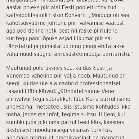
aastal poleks piirialal Eesti poolelt röövitud
kaitsepolitseinik Eston Kohverit. „Muidugi oli see
kahetsusväärne juhtum, piiri valvamise vaatest
aga pöördeline hetk, sest nii raske piiriülene
kuritegu pani lõpuks asjad liikuma: piir sai
tähistatud ja puhastatud ning peagi ehitatakse
välja nüüdisaegne seiresüsteemidega piiritaristu.“
Muutunud pole üksnes see, kuidas Eesti ja
Venemaa vaheline piir välja näeb. Muutunud on
seegi, kuidas üle aia naabrid professionaalsel
tasandil läbi käivad. „90ndatel saime Vene
piirivalvuritega sõbralikult läbi. Kuna patrullisime
ühel-samal metsateel, siis istusime kohtudes ikka
maha, jagasime infot, tegime suitsu. Hiljem, kui
kumbki juba piki oma patrullteed käis, kaasnes
üksteisest möödumisega viisakas tervitus,
andmaks märku, et ametikaaslast on märgatud.