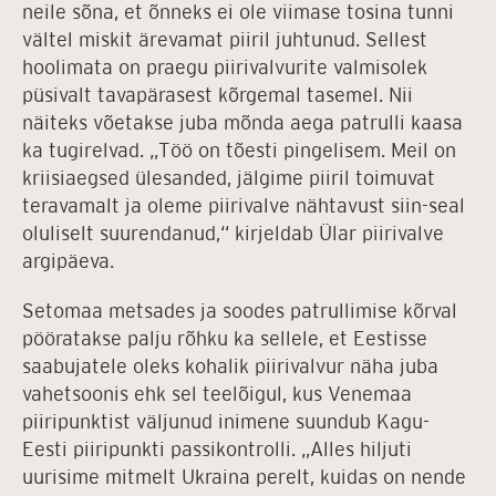
neile sõna, et õnneks ei ole viimase tosina tunni
vältel miskit ärevamat piiril juhtunud. Sellest
hoolimata on praegu piirivalvurite valmisolek
püsivalt tavapärasest kõrgemal tasemel. Nii
näiteks võetakse juba mõnda aega patrulli kaasa
ka tugirelvad. „Töö on tõesti pingelisem. Meil on
kriisiaegsed ülesanded, jälgime piiril toimuvat
teravamalt ja oleme piirivalve nähtavust siin-seal
oluliselt suurendanud,“ kirjeldab Ülar piirivalve
argipäeva.
Setomaa metsades ja soodes patrullimise kõrval
pööratakse palju rõhku ka sellele, et Eestisse
saabujatele oleks kohalik piirivalvur näha juba
vahetsoonis ehk sel teelõigul, kus Venemaa
piiripunktist väljunud inimene suundub Kagu-
Eesti piiripunkti passikontrolli. „Alles hiljuti
uurisime mitmelt Ukraina perelt, kuidas on nende