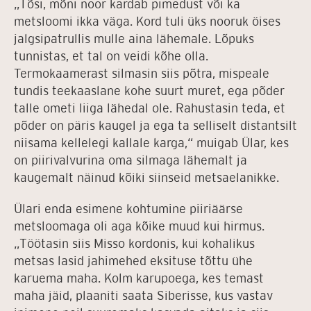
„Tõsi, mõni noor kardab pimedust või ka
metsloomi ikka väga. Kord tuli üks nooruk öises
jalgsipatrullis mulle aina lähemale. Lõpuks
tunnistas, et tal on veidi kõhe olla.
Termokaamerast silmasin siis põtra, mispeale
tundis teekaaslane kohe suurt muret, ega põder
talle ometi liiga lähedal ole. Rahustasin teda, et
põder on päris kaugel ja ega ta selliselt distantsilt
niisama kellelegi kallale karga,“ muigab Ülar, kes
on piirivalvurina oma silmaga lähemalt ja
kaugemalt näinud kõiki siinseid metsaelanikke.
Ülari enda esimene kohtumine piiriäärse
metsloomaga oli aga kõike muud kui hirmus.
„Töötasin siis Misso kordonis, kui kohalikus
metsas lasid jahimehed eksituse tõttu ühe
karuema maha. Kolm karupoega, kes temast
maha jäid, plaaniti saata Siberisse, kus vastav