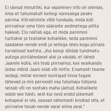
Ei läinud minutitki, kui vajaminev info oli olemas,
ilma et tahumatult kellegi sünniaega peaks
pärima. Kõrvalistele võib tunduda, mida küll
piirivalvur oma töös sääraste andmetega pihta
hakkab. Elu näitab aga, et mida paremini
tuntakse ja teatakse kohalikke, seda paremini
saadakse nende endi ja sellega ühes kogu piiriala
turvalisust kaitsta. „Kui keegi sõidab tundmatu
autoga piirilähedasel alal ja väidab, et läheb
Jaanile külla, siis teab piirivalvur, kas sealkandis
üldse mõnd Jaani elab või mitte. Enamasti teame
sedagi, millal siinsed suvitajad linna tagasi
lähevad ja mis perioodil osa talumaju tühjana
seisab või on sootuks maha jäetud. Kohalikele
sobib see hästi, sest kui neid endid pikemalt
kohapeal ei ole, saavad vähemasti kindlad olla, et
piirivalve hoiab nende varal silma peal.“