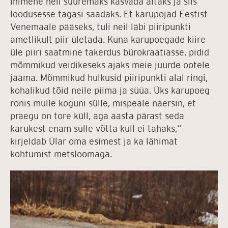
inimene neil suuremaks kasvada aitaks ja siis
loodusesse tagasi saadaks. Et karupojad Eestist
Venemaale pääseks, tuli neil läbi piiripunkti
ametlikult piir ületada. Kuna karupoegade kiire
üle piiri saatmine takerdus bürokraatiasse, pidid
mõmmikud veidikeseks ajaks meie juurde ootele
jääma. Mõmmikud hulkusid piiripunkti alal ringi,
kohalikud tõid neile piima ja süüa. Üks karupoeg
ronis mulle koguni sülle, mispeale naersin, et
praegu on tore küll, aga aasta pärast seda
karukest enam sülle võtta küll ei tahaks,“
kirjeldab Ülar oma esimest ja ka lähimat
kohtumist metsloomaga.