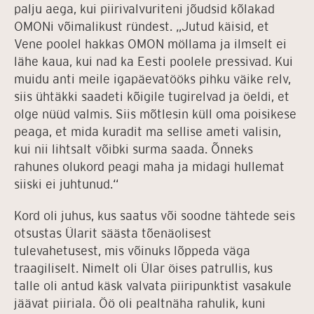
palju aega, kui piirivalvuriteni jõudsid kõlakad
OMONi võimalikust ründest. „Jutud käisid, et
Vene poolel hakkas OMON möllama ja ilmselt ei
lähe kaua, kui nad ka Eesti poolele pressivad. Kui
muidu anti meile igapäevatööks pihku väike relv,
siis ühtäkki saadeti kõigile tugirelvad ja öeldi, et
olge nüüd valmis. Siis mõtlesin küll oma poisikese
peaga, et mida kuradit ma sellise ameti valisin,
kui nii lihtsalt võibki surma saada. Õnneks
rahunes olukord peagi maha ja midagi hullemat
siiski ei juhtunud.“
Kord oli juhus, kus saatus või soodne tähtede seis
otsustas Ülarit säästa tõenäolisest
tulevahetusest, mis võinuks lõppeda väga
traagiliselt. Nimelt oli Ülar öises patrullis, kus
talle oli antud käsk valvata piiripunktist vasakule
jäävat piiriala. Öö oli pealtnäha rahulik, kuni