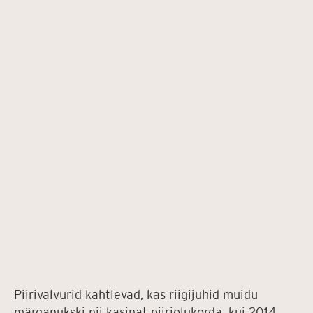
Piirivalvurid kahtlevad, kas riigijuhid muidu
märganukski nii kasinat piiriolukorda, kui 2014.