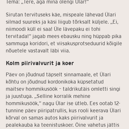
Tema: „Tere, aga mina olengi Ülar!“
Sirutan tervituseks käe, mispeale lähevad Ülari
silmad suureks ja käsi liigub tõrksalt küljele. „Ei,
niimoodi küll ei saa! Üle lävepaku ei tohi
tervitada!“ jagab mees ebausku ning hüppab pika
sammuga koridori, et viisakusprotseduurid kõigile
nõuetele vastavalt läbi viia.
Kolm piirivalvurit ja koer
Päev on jõudnud täpselt sinnamaale, et Ülari
kõhtu on jõudnud kordonikoka küpsetatud
maitsev hommikusöök – taldrikutäis omletti singi
ja juustuga. „Selline korralik mehine
hommikusöök,“ nagu Ülar ise ütleb. Ees ootab 12-
tunnine päev piiripatrullis, kus rooli keerava Ülari
kõrval on samas autos kaks piirivalvurit ja
pealekauba ka teenistuskoer. Öine vahetus jättis