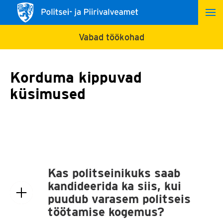
Vabad töökohad
Korduma kippuvad
küsimused
Kas politseinikuks saab
kandideerida ka siis, kui
puudub varasem politseis
töötamise kogemus?